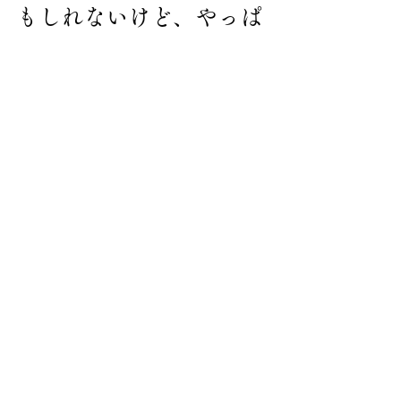
もしれないけど、やっぱ
り本人たちに会いたいよ
ね。店で出してるワイン
の生産者、彼らに。
Bさんの話すことはよく
わかる。僕もやっぱり現
地に来ることでしか見え
ない，感じ取れない物事