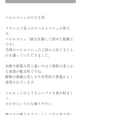
パピエマシェの小さな馬
フランスで見つけたパピエマシェの馬で
す。
パピエマシェ（紙を圧縮して固めた紙細工
です）
当時のパピエマシェの工房から出てきたも
のを譲っていただきました。
木彫や磁器人形と違いやはり独特の柔らか
な表情が魅力的ですね。
動物の曲線の美しさや自然的な質感がよく
表現されています。
シルエットのようなシンプルな姿が好まし
く、
小さめというのも飾りやすい。
静けさを纏うオブジェとして日々寄り添っ