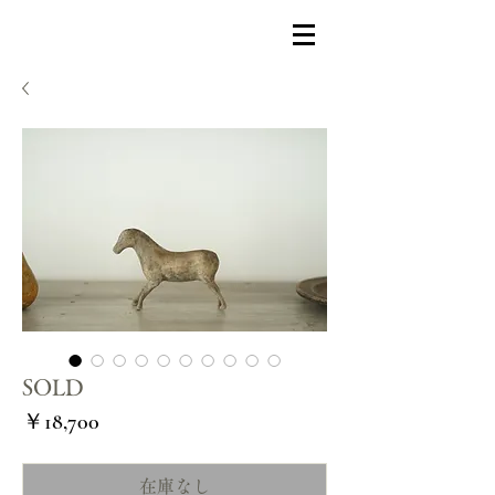
SOLD
価
￥18,700
格
在庫なし