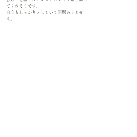
てくれそうです。
自立もしっかりとしていて問題ありませ
ん。
France 19世紀
size
横幅：約14(鼻先から後ろ脚まで）
高さ：約9.5
奥行き：約2.5