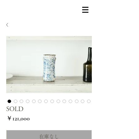
SOLD
価
￥121,000
格
在庫なし