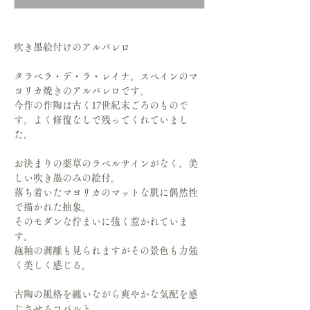
吹き墨絵付けのアルバレロ
タラベラ・デ・ラ・レイナ。スペインのマ
ヨリカ焼きのアルバレロです。
今作の作陶は古く17世紀末ごろのもので
す。よく修復なしで残ってくれていまし
た。
お決まりの薬草のラベルサインがなく、美
しい吹き墨のみの絵付。
落ち着いたマヨリカのマットな肌に偶然性
で描かれた抽象。
そのモダンな佇まいに強く惹かれていま
す。
施釉の剥離も見られますがその景色も力強
く美しく感じる。
古陶の風格を纏いながら爽やかな気配を感
じさせるコバルト。