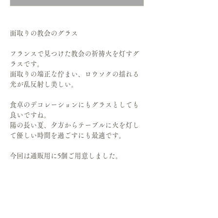
面取りの教会のグラス
フランスで見つけた教会の祈祷火を灯すグ
ラスです。
面取りの端正な佇まい、ロウソクの揺れる
光が乱反射し美しい。
食卓のデコレーションにもグラスとしても
良いですね。
陽の長い夏、夕方からテーブルに火を灯し
て優しい時間を過ごすにも最適です。
今回は通販用に5個ご用意しました。
いずれもダメージなどなく状態はとても良
いです。
特筆する個体差はありません。
size