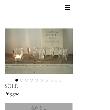
SOLD
価
￥5,500
格
在庫なし