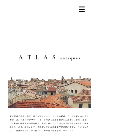
​A T L A S
a n t i q u e s
僕の想像する古い物は、例えばアンソニー・ドーアの著書、すべての見えない光の
中で、エティエンヌがマリー・ロールに作った街模型かもしれない。ビストロで、
パリ解放に歓喜する市民の傍で、静かに佇んでいたカトラリーかもしれない。映画
エルスールで、エストレリャが身纏っていた初聖体拝受の静かなヴェールかもしれ
ない。物語は今もどこかで密かに、光が差す時を待っているようだ...