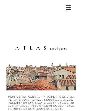
​A T L A S
a n t i q u e s
僕の想像する古い物は、例えばアンソニー・ドーアの著書、すべての見えない光の
中で、エティエンヌがマリー・ロールに作った街模型かもしれない。ビストロで、
パリ解放に歓喜する市民の傍で、静かに佇んでいたカトラリーかもしれない。映画
エルスールで、エストレリャが身纏っていた初聖体拝受の静かなヴェールかもしれ
ない。物語は今もどこかで密かに、光が差す時を待っているようだ...